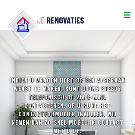
INDIEN U VRAGEN HEBT OF EEN AFSPRAAK
WENST TE MAKEN, KUNT U ONS STEEDS
TELEFONISCH OF VIA E-MAIL
CONTACTEREN. OF U KUNT HET
CONTACTFORMULIER INVULLEN. WIJ
NEMEN DAN ZO SNEL MOGELIJK CONTACT
MET U OP.