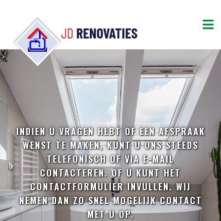
INDIEN U VRAGEN HEBT OF EEN AFSPRAAK
WENST TE MAKEN, KUNT U ONS STEEDS
TELEFONISCH OF VIA E-MAIL
CONTACTEREN. OF U KUNT HET
CONTACTFORMULIER INVULLEN. WIJ
NEMEN DAN ZO SNEL MOGELIJK CONTACT
MET U OP.